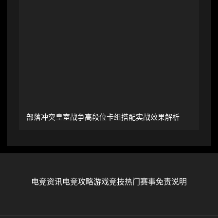
部落冲突皇室战争高段位卡组搭配实战效果解析
电竞资讯
电竞攻略
游戏竞技
热门赛事
免责说明