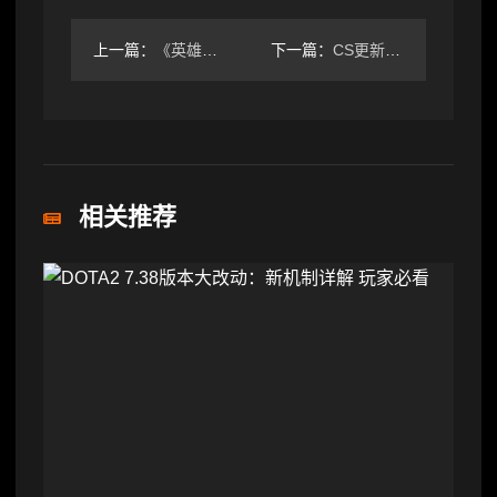
上一篇：
《英雄联盟手游》不限号不删档测试今日开启
下一篇：
CS更新0127：防止燃烧瓶撞击敌方后空爆，调整刀具音效
相关推荐