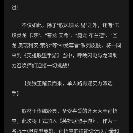
过！
不仅如此，除了“驭风啸龙 易”之外，还有“玉
境灵龙 卡莎”、“苍龙 艾希”、“魔龙 布兰德”、“圣
龙 奥瑞利安·索尔”等“神龙尊者”系列皮肤，将一同
来到《英雄联盟手游》当中，呼唤闪电与龙鸣助
力召唤师们迎接一切挑战！
【美猴王踏云而来，单人路再迎实力派选
手】
取材于传统经典，备受喜爱的齐天大圣孙悟
空，此次将正式加入《英雄联盟手游》。作为一
名战士/坦克型英雄，孙悟空的技能设计以力量和