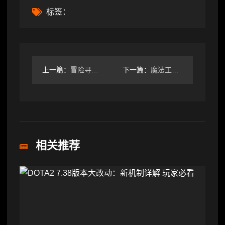
标签：
上一篇：
冒险寻宝然后打败魔王降低追求时，装备词条优先级选择（直接黑图
下一篇：
魔法工艺魔法工艺 全法杖图鉴 遗迹之森①
相关推荐