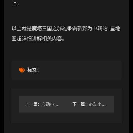
上。
以上就是
魔塔
三国之群雄争霸新野为中转站1星地
图超详细讲解相关内容。
标签：
上一篇：
心动小镇心动小镇▏零氪「抹茶奶绿」教程
下一篇：
心动小镇心动小镇 2.8-2.14粉色泡泡家具泡泡位置