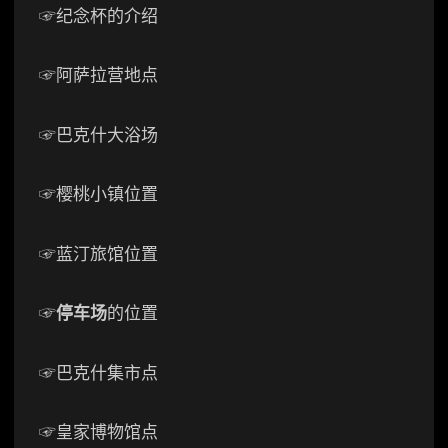
☞纪念杯的介绍
☞阿萨拉营地点
☞巴克什大浴场
☞樱桃小镇位置
☞蓝汀旅馆位置
☞
停车场
的位置
☞巴克什集市点
☞皇家博物馆点