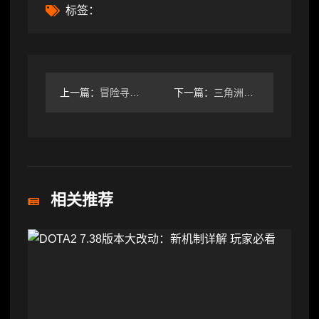
标签：
上一篇：
冒险寻宝然后打败魔王【攻略】S6赛季四弓dot召唤队伍简易攻
下一篇：
三角洲行动盘点《三角洲行动》口碑最差的干员，没想到最差的居然
相关推荐