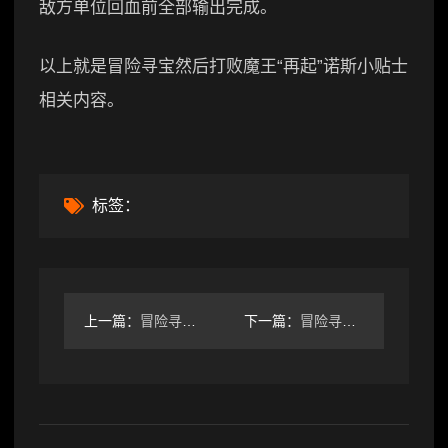
敌方单位回血前全部输出完成。
以上就是冒险寻宝然后打败魔王“再起”诺斯小贴士
相关内容。
标签：
上一篇：
冒险寻宝然后打败魔王新手前期就选最高难度，基本都能打过
下一篇：
冒险寻宝然后打败魔王降低追求时，装备词条优先级选择（直接黑图