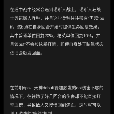
在道中战中经常会遇到诺斯人
战士
，诺斯人狂战
士等诺斯人兵种，并且这些兵种往往带有“再起”bu
ff。该buff在自身回合开始时提供生命回复效果，
其中普通单位回复20%，精英单位回复10%，并
且该buff不会被眩晕打断，即使自身处于眩晕状态
依旧会触发回血。
在前期dps、天神debuff叠加触发的dot伤害不够的
情况下，往往憋了好几回合的伤害却不能直接打
空血槽，导致敌人又慢慢回到满血。这时就可以
利用游戏的“等待”机制。