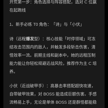
开荒第一步：角色选择与阵容搭配，选对 C 位赢
在起跑线
1、新手必练 T0 角色：「诗」与「小伏」
诗（远程
爆发
型）：核心技能「时停领域」可冻
结攻击范围内的敌人，并触发多段斩击伤害，清
怪效率一流。前期主线和副本中，她的远程压制
能力能让你轻松规避近战风险，推荐作为主 C 培
养。
小伏（近战破甲手）：高暴击率搭配超快攻速，
自带破甲效果，对 BOSS 能造成巨额伤害。手感
流畅易上手，无论是单体 BOSS 还是群怪都能稳