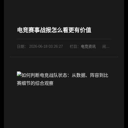
电竞赛事战报怎么看更有价值
日期：
2026-06-18 03:26:27
栏目：
电竞资讯
阅读：13