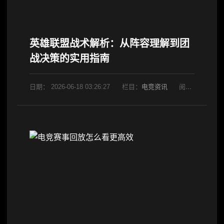
英雄联盟战术解析：从阵容理解到团
战决策的实用指南
日期：
2026-06-18 03:26:27
栏目：
电竞资讯
阅读：11