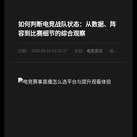
如何判断电竞战队状态：从数据、阵
容到比赛细节的综合观察
日期：
2026-06-18 03:26:27
栏目：
电竞资讯
阅读：11