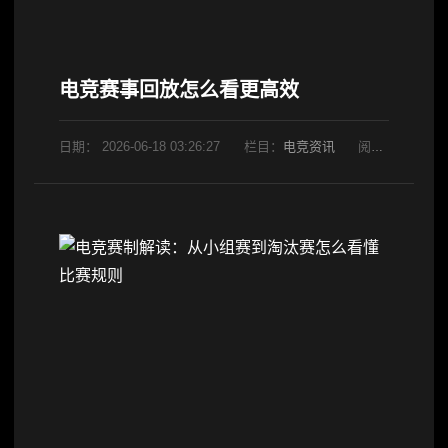
电竞赛事回放怎么看更高效
日期：
2026-06-18 03:26:27
栏目：
电竞资讯
阅读：7