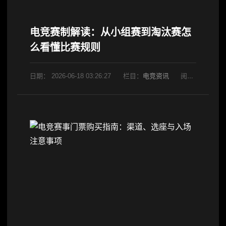
电竞赛制解读：从小组赛到淘汰赛怎
么看懂比赛规则
日期：
2026-06-18 03:26:27
栏目：
电竞资讯
阅读：11