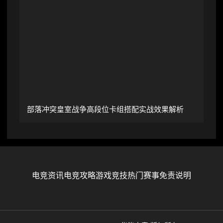
部落冲突皇室战争高段位卡组搭配实战效果解析
电竞资讯
电竞攻略
游戏竞技
热门赛事
免责说明