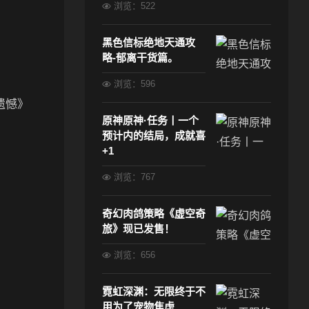
浏览：522
黑色信标绝地天通攻
略-郁离干货篇。
浏览：596
遗憾》
原神原神·任务丨一个
预计内的结局，成就喜
+1
浏览：767
奇幻肉鸽策略《虚空奇
旅》现已发售！
浏览：656
霓虹深渊：无限终于不
用为了宠物焦虑