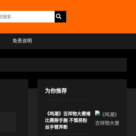
免责说明
为你推荐
《鸣潮》吉祥物大傻椿
比赛掰手腕 不慎将粉
丝手臂弄断