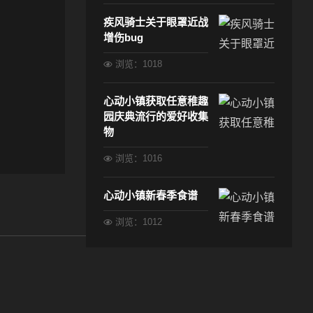
疾风骑士关于眼罩近战
增伤bug
浏览：1018
心动小镇获取任意稚趣
园庆典流行的爱好收集
物
浏览：1016
心动小镇新春季食谱
浏览：1012