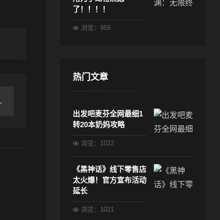
了！！！！
浏览：959
热门文章
出发吧麦芬全网最细1
转20本奶妈攻略
浏览：1022
《黑神话》线下零售店
太火爆！官方宣布活动
延长
浏览：1021