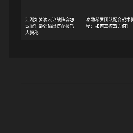
江湖如梦凌云论战阵容怎
泰勒希罗团队配合战术
么配？最强输出搭配技巧
秘：如何掌控热力值？
大揭秘