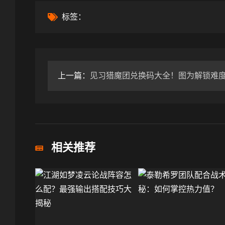
标签：
上一篇：
见习猎魔团兑换码大全！图为解锁难
相关推荐