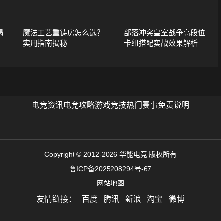
揭
魔法工艺重铸房怎么选？
部落冲突皇室战争高段位
实用指南揭秘
卡组搭配实战效果解析
电竞资讯
电竞攻略
游戏竞技
热门赛事
免责说明
Copyright © 2012-2026 华能电竞 版权所有
鲁ICP备2025208294号-67
网站地图
友情链接：
百度
腾讯
新浪
淘宝
微博