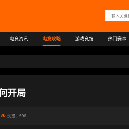
搜索关键词
电竞资讯
电竞攻略
游戏竞技
热门赛事
何开局
浏览：
696