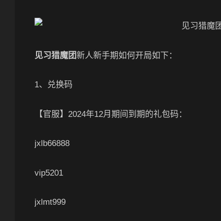
见习猎魔团
新人新手期如何开局如下：
1、兑换码
【官服】2024年12月期间到期的礼包码：
jxlb66888
vip5201
jxlmt999