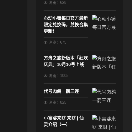
浏览：629
心动小镇每日官方最新
限定兑换码，兑换合集
更新❗
浏览：675
方舟之旅新版本「狂欢
庆典」10月10号上线
浏览：1005
代号肉鸽一箭三连
浏览：825
小富婆来财 来财 | 仙
灵介绍（一）