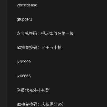
vbdsfdsasd
gtupqer1
永久兑换码：把玩家放在第一位
50抽兑换码：老王五十抽
jx99999
jx66666
举报代充外挂有奖
80抽兑换码：庆祝见习9分