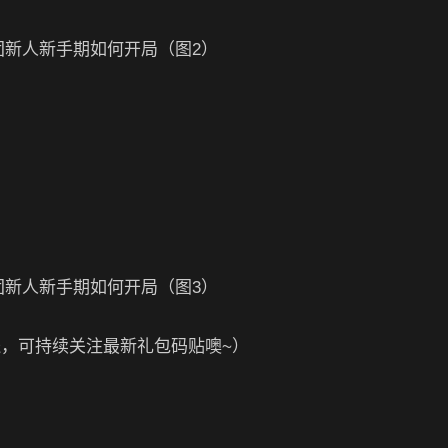
送，可持续关注最新礼包码贴噢~）