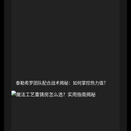
泰勒希罗团队配合战术揭秘：如何掌控热力值？