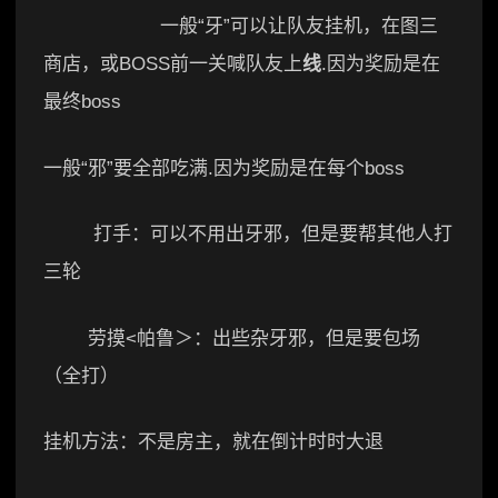
一般“牙”可以让队友挂机，在图三
商店，或BOSS前一关喊队友上
线
.因为奖励是在
最终boss
一般“邪”要全部吃满.因为奖励是在每个boss
打手：可以不用出牙邪，但是要帮其他人打
三轮
劳摸<帕鲁＞：出些杂牙邪，但是要包场
（全打）
挂机方法：不是房主，就在倒计时时大退