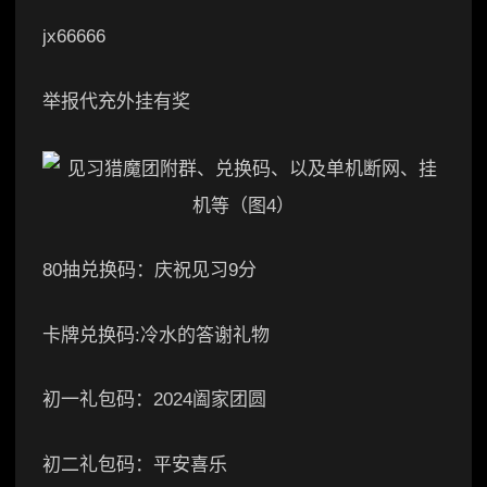
jx66666
举报代充外挂有奖
80抽兑换码：庆祝见习9分
卡牌兑换码:冷水的答谢礼物
初一礼包码：2024阖家团圆
初二礼包码：平安喜乐