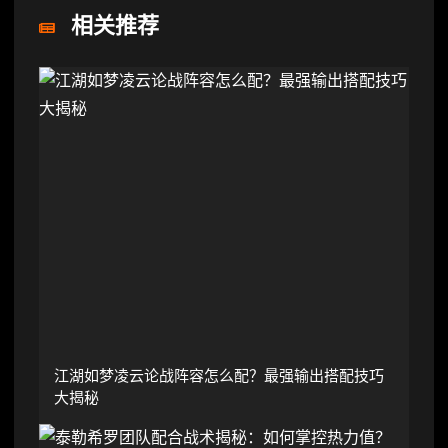
相关推荐
江湖如梦凌云论战阵容怎么配？最强输出搭配技巧
大揭秘