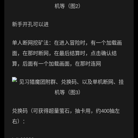
新手开孔可以进
单人断网挖矿法：在进入冒险时，有一个加载画
面，在那时断网，在最后结算时，点击确认结
算，后面有一个加载画面，在那时连网
兑换码（可获得超量萤石，抽卡用，约400抽左
右）：