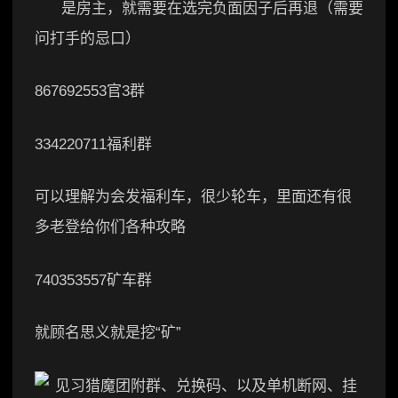
是房主，就需要在选完负面因子后再退（需要
问打手的忌口）
867692553官3群
334220711福利群
可以理解为会发福利车，很少轮车，里面还有很
多老登给你们各种攻略
740353557矿车群
就顾名思义就是挖“矿”