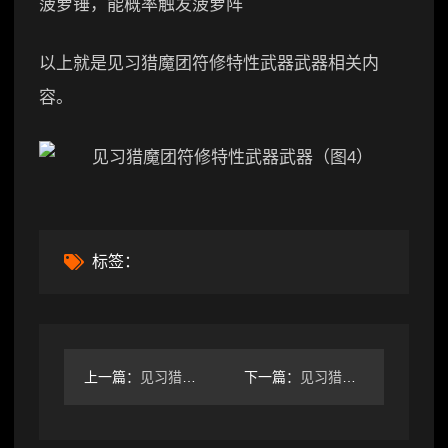
菠萝锤，能概率触发菠萝阵
以上就是见习猎魔团符修特性武器武器相关内
容。
标签：
上一篇：
见习猎魔团新人任务地图难度引导补充
下一篇：
见习猎魔团社内主流天赋二