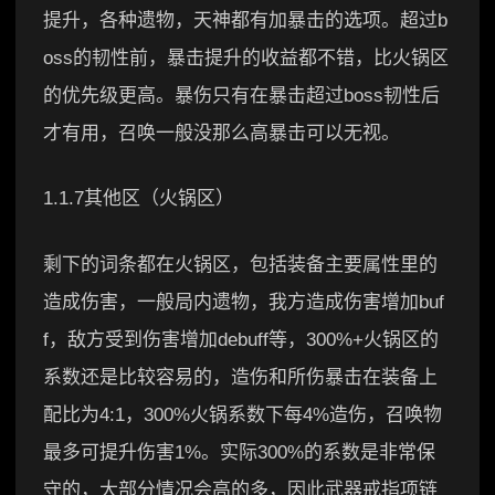
提升，各种遗物，天神都有加暴击的选项。超过b
oss的韧性前，暴击提升的收益都不错，比火锅区
的优先级更高。暴伤只有在暴击超过boss韧性后
才有用，召唤一般没那么高暴击可以无视。
1.1.7其他区（火锅区）
剩下的词条都在火锅区，包括装备主要属性里的
造成伤害，一般局内遗物，我方造成伤害增加buf
f，敌方受到伤害增加debuff等，300%+火锅区的
系数还是比较容易的，造伤和所伤暴击在装备上
配比为4:1，300%火锅系数下每4%造伤，召唤物
最多可提升伤害1%。实际300%的系数是非常保
守的，大部分情况会高的多，因此武器戒指项链