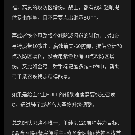
福，高贵的攻防区增伤。战士，都有战斗怒吼提
供暴击能量，且不需要点出继承BUFF。
再或者换个思路找个减防减闪避的辅助，比如帝
弓特质带10攻击，腐蚀箭矢-60防御，提供总计70
点攻防区增伤，没金用紫色也有60点攻防区增
伤。又比如金弓，射手标记最多减50命中，帮助
弓手系召唤稳定获得能量。
如果是给主C上BUFF的辅助速度需要快过召唤
C，通过鞋子或者鸟人圣物升级调整。
总之配队思路不唯一，单纯以120层精英为目标，
0命金召唤+紫雇佣兵主+紫圣金医师+紫神圣牧首