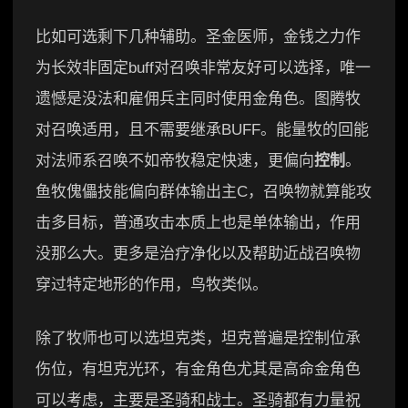
比如可选剩下几种辅助。圣金医师，金钱之力作
为长效非固定buff对召唤非常友好可以选择，唯一
遗憾是没法和雇佣兵主同时使用金角色。图腾牧
对召唤适用，且不需要继承BUFF。能量牧的回能
对法师系召唤不如帝牧稳定快速，更偏向
控制
。
鱼牧傀儡技能偏向群体输出主C，召唤物就算能攻
击多目标，普通攻击本质上也是单体输出，作用
没那么大。更多是治疗净化以及帮助近战召唤物
穿过特定地形的作用，鸟牧类似。
除了牧师也可以选坦克类，坦克普遍是控制位承
伤位，有坦克光环，有金角色尤其是高命金角色
可以考虑，主要是圣骑和战士。圣骑都有力量祝