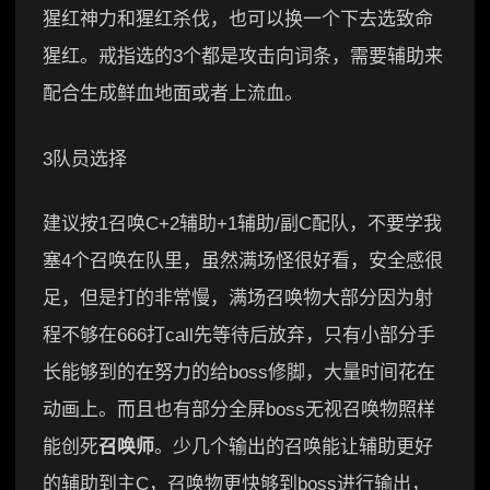
猩红神力和猩红杀伐，也可以换一个下去选致命
猩红。戒指选的3个都是攻击向词条，需要辅助来
配合生成鲜血地面或者上流血。
3队员选择
建议按1召唤C+2辅助+1辅助/副C配队，不要学我
塞4个召唤在队里，虽然满场怪很好看，安全感很
足，但是打的非常慢，满场召唤物大部分因为射
程不够在666打call先等待后放弃，只有小部分手
长能够到的在努力的给boss修脚，大量时间花在
动画上。而且也有部分全屏boss无视召唤物照样
能创死
召唤师
。少几个输出的召唤能让辅助更好
的辅助到主C，召唤物更快够到boss进行输出，