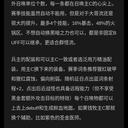
外召唤单位个数，每一条都在召唤主C的心尖上。
赛季技能虽然自动不能用，但是对于大哥流还是
很大的提升，最多4个技能，16%暴击，48%的火
锅区。不想自动换黑暗之力也可以，都是非固定B
UFF可以继承，更适合群怪流。
兵主的配装和可以主C一致或者选泛用万精油配
装，用主C换下来的装备。赛季词条推荐猩红破甲
和猩红腐蚀，偏向削弱。随机征召点出蓝词条射
程+2，点出后近战怪也具备远程能力（但不享受
黑金套额外攻击目标的特效）每个召唤物都可以
上去上debuff和生成鲜血地面。如果钱牧主C那就
换个辅助，比如紫色的圣金医师。