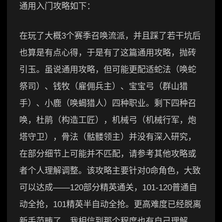
通用入门攻略如下：
在玩了大概3个赛季召唤流派，并且踩了若干坑后
也算是有点心得，于是有了这篇通用攻略，抛砖
引玉。虽说通用攻略，但可能更配适蛇法（唤蛇
祭司）、钱牧（雇佣兵主）、宝宝弓（群山猎
手）、小鹿（唤蝎猎人）四种职业。剩下四种召
唤，杜鹃（构造工匠），机械弓（机械行军，炮
塔守卫），骨法（骷髅领主）并没有深入研究，
在部分细节上可能并不匹配，请参考其他攻略或
者个人理解调整。该攻略主要针对0命角色，大致
可以达成——120部分精英通关，101-120普通自
动全抢，101精英半自动全抢。更高难度已经脱离
新手范畴了，我相信到那个程度也有自己理解