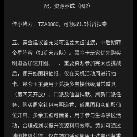
佳小猪力：TZA8880，可领取1.5哲哲扣卷
五、氪金建议首充党可选姜太虚过渡，中后期转
帝星阵容（如荒天帝队）。黑金卡玩家优先购买
明道香加速开图。一、重要资源参加完太虚挑战
后，便开始囤积抽纸，仅在天机活动周进行抽
卡。昆仑玉主要用于兑换多宝楼低级周常道具
（第四天开放）、门派及仙盟捐献、刷新门派任
务、购买周常礼包与明道香、道果图和众仙殿仙
位开启。多余玉璧可储备，用于参与生命禁区活
动，合理规划以提升资源利用效率。黄刻可通过
地图挂机获得，仅在神罚活动周用于法宝词条重