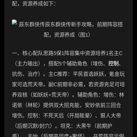
配，资源养成如下：
一、核心配队思路5保1阵容集中资源培养1名主C
（主力输出），搭配5个辅助角色（增伤、
控制
、
抗伤、治疗）。主C推荐：平民首选妖妖，氪金玩
家可选荒天帝。副C前期非必需，若资源充足可培
养双核（如妖妖+荒天帝）。辅助角色：增伤：林
诺依（林轮）提供双大招充能，安妙依前三回合
增伤。控制：不死天后（开局眩晕）、狠人大帝
（后期沉默/封穴）。坦克：大黑牛（前期护
盾）、无始（后期高坦度+聚怪）。开荒阵容示例