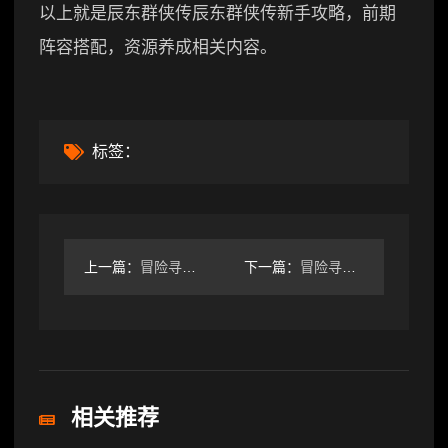
以上就是辰东群侠传辰东群侠传新手攻略，前期
阵容搭配，资源养成相关内容。
标签：
上一篇：
冒险寻宝然后打败魔王【攻略】S9血刺150（30）售后攻略
下一篇：
冒险寻宝然后打败魔王【攻略】S9血刺“猩红之女”阿瑞露攻略
相关推荐