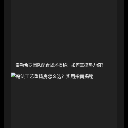
泰勒希罗团队配合战术揭秘：如何掌控热力值？