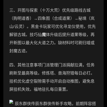
三、开图与探索（十万大荒）优先级路线古城
（购明道香）→四象图（合成道果）→秘境（岚
山/云灵）。黑金卡玩家可优化寻龙仪使用，优先
解锁古城。技巧仙
魔
体升级后提升道果等级，再
开新图以最大化大道之力。缺材料时可刷归墟或
封魔古迹。
四、其他注意事项门派管理门派捐献拉满，任务
刷新至最高等级。修炼塔、兽海狩猎每日必打。
挂机优化虚空裂隙需手动开启自动推图，避免息
屏挂机失效。福地驻扎每日重置。