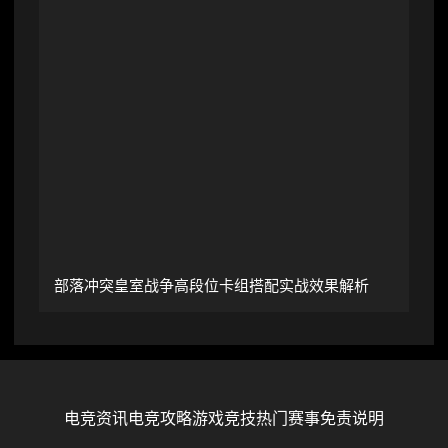
部落冲突皇室战争高段位卡组搭配实战效果解析
电竞资讯
电竞攻略
游戏竞技
热门赛事
免责说明