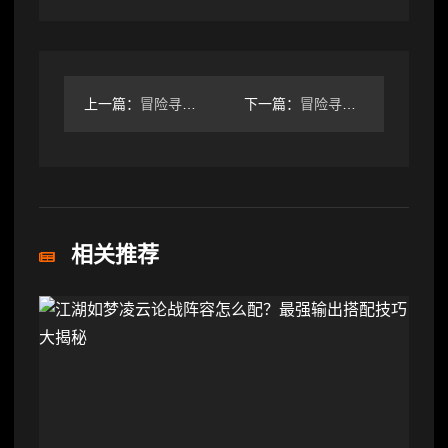
上一篇：
冒险寻宝然后打败魔王【攻略】S6赛季四弓dot召唤队伍简易攻
下一篇：
冒险寻宝然后打败魔王同为新手的召唤流小经验
相关推荐