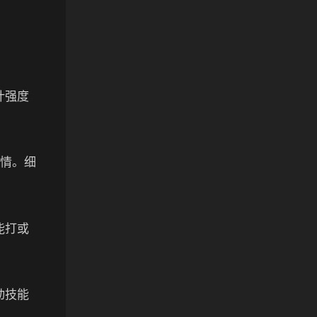
。
计强度
事情。细
能打或
动技能