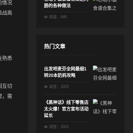
的情况
肠的各种做法
挑战高
浏览：646
热门文章
业熟悉
出发吧麦芬全网最细1
转20本奶妈攻略
相互切
浏览：1022
望，需
《黑神话》线下零售店
太火爆！官方宣布活动
延长
浏览：1021