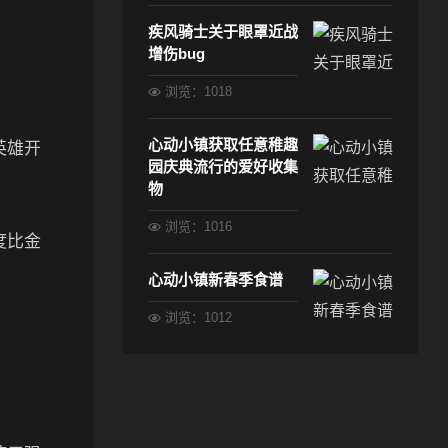
疾风骑士关于眼罩近战
增伤bug
浏览：1018
心动小镇获取任意稚趣
英雄开
园庆典流行的爱好收集
物
浏览：1016
度比金
心动小镇新春季食谱
浏览：1012