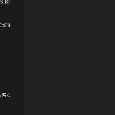
使用强
虽然可
攻略去