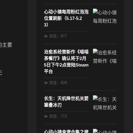
心动小镇每周粉红泡泡
位置刷新（5.17-5.2
3）
浏览：977
的主要
治愈系经营新作《喵喵
茶餐厅》确认将于2月
5日下午2点登陆Steam
平台
无
浏览：829
长生：天机降世机关要
塞叠冰刃
浏览：773
心动小镇食谱合集之烤