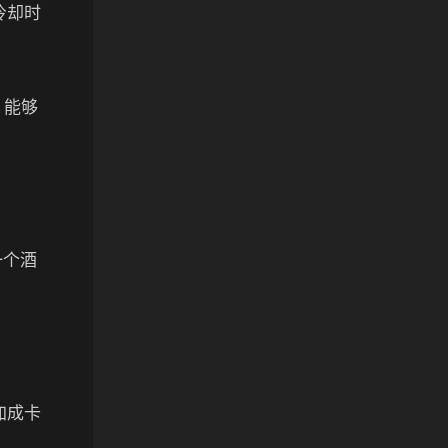
冷却时
，能够
一个酒
加成卡