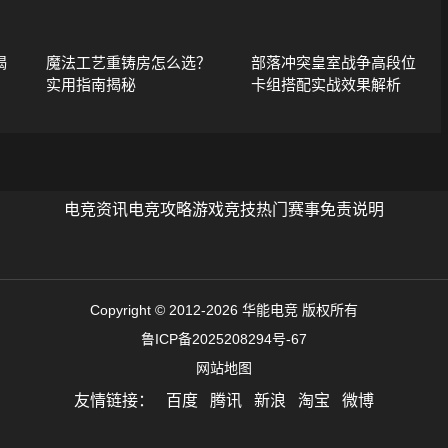
揭
魔法工艺重铸房怎么选？
部落冲突皇室战争高段位
实用指南揭秘
卡组搭配实战效果解析
电竞资讯
电竞攻略
游戏竞技
热门赛事
免责说明
Copyright © 2012-2026 华能电竞 版权所有
鲁ICP备2025208294号-67
网站地图
友情链接：
百度
腾讯
新浪
淘宝
微博