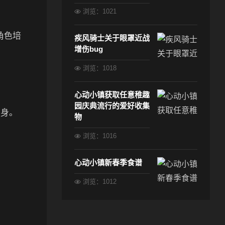
浏览：1021
角色培
疾风骑士关于眼罩近战
增伤bug
浏览：1018
心动小镇获取任意稚趣
园庆典流行的爱好收集
隐身。
物
浏览：1016
。
心动小镇新春季食谱
浏览：1012