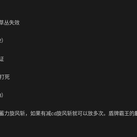
草丛失效
证
s打死
蓄力旋风斩，如果有减cd旋风斩就可以放多次。盾牌霸王的