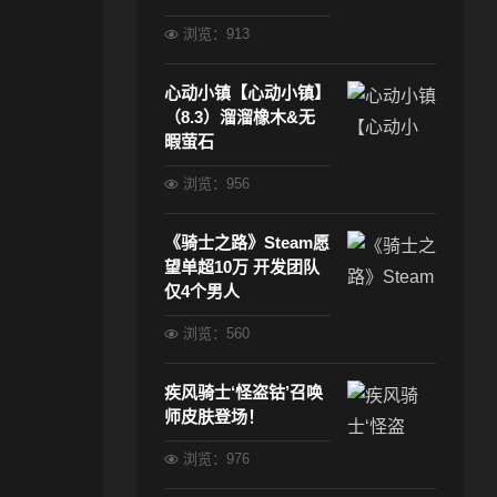
浏览：913
心动小镇【心动小镇】
（8.3）溜溜橡木&无
暇萤石
浏览：956
《骑士之路》Steam愿
望单超10万 开发团队
仅4个男人
浏览：560
疾风骑士‘怪盗钴’召唤
师皮肤登场！
浏览：976