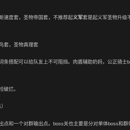
斯速度套，圣物帝国套，不推荐起
义军
套是起义军圣物升级
鸟套，圣物真理套
条搭配可以给队友上不可阻挡。肉盾辅助奶妈，公正骑士bu
捡破烂。
和一个对群输出点。boss关也主要是分对单体boss和群体