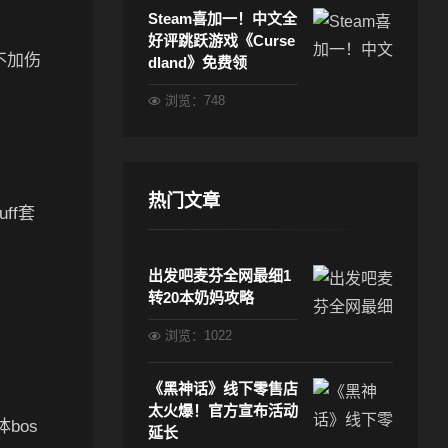
Steam喜加一！中文全
好评跳跃游戏《Curse
不加伤
dland》免费领
浏览：748
热门文章
ff套
出发吧麦芬全网最细1
转20本奶妈攻略
浏览：1022
《黑神话》线下零售店
太火爆！官方宣布活动
bos
延长