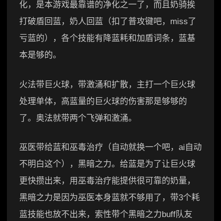
化，是本游戏最靠谱的净化之一了，而且奶骑挨
打破盾回蓝，奶人回蓝（扣了普攻键吧，miss了
亏蓝的），各个技能有降蓝耗和加盾词条，蓝基
本是够的。
火法带巨火球，带激涌和扩散，主打一个巨火球
处理单体，高蓝量的巨火球的伤害那是够够的
了。奥法就带两个飞弹和激涌。
巫医带给蓝和巫毒治疗（自动就换一个吧，ai自动
不明白这个），黑暗之力。给蓝是为了让巨火球
更快攒出来，用巫毒治疗能提供很可靠的奶量，
黑暗之力是因为巫医本身蓝就不够用了，带3个耗
蓝技能也放不出来，索性带个黑暗之力buff队友