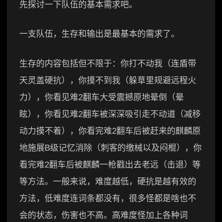
先探讨一下队伍的基本需求吧。
一支队伍，生存和输出是最基本的需求了。
生存的内容包括但不限于：你打不动我（连盾带
天灵盖硬抗），你摸不到我（躲草里规避远程火
力），你看见难2翻车大受震撼原地晕倒（晕
眩），你看见难2翻车被深深吸引走不动道（减移
动力摸不着），你看完难2翻车后被赶来的麒麟原
地施展B级记忆消除（刺客的缴械以及闷棍），你
看完难2翻车后被麒麟一枪戳出去老远（击退）等
等方法。一般来说，难度越低，硬抗是越有效的
方法，低难度连词条都没有，很多怪都是啥也不
会的状态，伤害也不高。高难度怪加上各种词