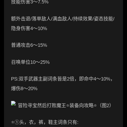
技能伤害3～7.5%
额外击退/落单敌人/满血敌人/持续效果/姿态技能/
隐身伤害4～10%
普通攻击6～15%
召唤单位10～25%
PS:双手武器主副词条皆是2倍，即命中4～10%，
爆伤8～20%
⭐①头，衣，裤，鞋主词条只有: