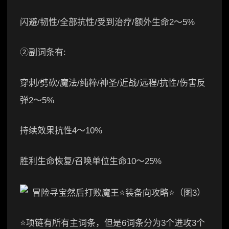
闪避/韧性/全部抗性/受到治疗/额外生命2～5%
②副词条有:
穿刺/劈砍/魔法/纯粹/神圣/近战/远程/抗性/伤害反
弹2～5%
持续效果抗性4～10%
胜利生命恢复/召唤单位生命10～25%
⭐项链有所有主词条，但是6词条分为3个进攻3个