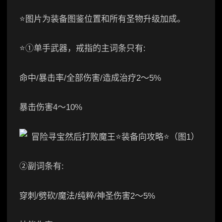
⭐图片为装备图鉴位置和所有圣物升级加成。
⭐①单手武器，戒指的主词条只有:
命中/暴击率/全部伤害/造成治疗2～5%
暴击伤害4～10%
②副词条有:
穿刺/劈砍/魔法/纯粹/神圣伤害2～5%