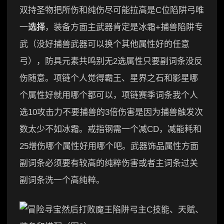
双持圣物把所伤和纯伤尽可能拉高是C位陷阱弓唯
一
选择
，装备方面主武器肯定是冰霜+捕兽陷阱专
武（没好捕兽武器可以换个其他属性好的任意
弓），防具元素共鸣别无2选属性只要副词条没反
伤随意。项链个人觉得霸王、星界之石和影星哪
个属性好就用哪个都可以，项链赛季词条我个人
选10攻击力不要捕兽的3倍伤害是因为捕兽触发次
数太少不如冰霜。戒指钢需一个减CD，减能耗和
25增伤哪个属性好用哪个吧。武器饰品属性方面
副词条必须要有较高的纯粹伤害或者主词条过关
副词条洗一个高纯粹。