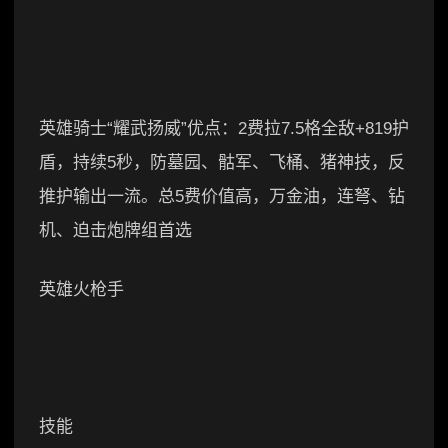
英雄骑士“耀武扬威”优点：2费拉7.5格全敌+819护
盾，持续5秒，防墓园、骷军、飞桶、猪神技，反
推护输出一流。总5费价值高，万金油，连弩、钻
机、迫击炮牌组首选
英雄火枪手
技能