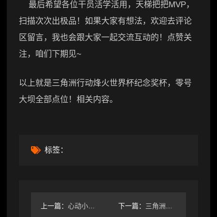
最后希望各位干员活学活用，天梯把把MVP，
扫描次次出极品！如果大家有想法，欢迎去评论
区留言，我也会跟大家一起交流互动的！点赞关
注，咱们下期见~
以上就是三角洲行动烽火世界杯纪念奖杯，零号
大坝全部点位！相关内容。
标签：
上一篇：
心动小镇心动小镇｜本周15个粉色泡泡位置
下一篇：
三角洲行动三角洲3x3三阶段，邪修通关玩法！