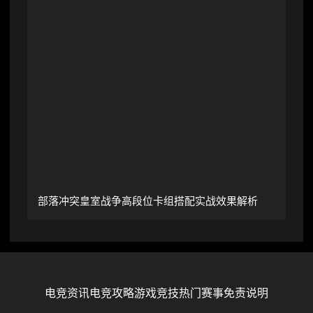
部落冲突皇室战争高段位卡组搭配实战效果解析
电竞资讯
电竞攻略
游戏竞技
热门赛事
免责说明