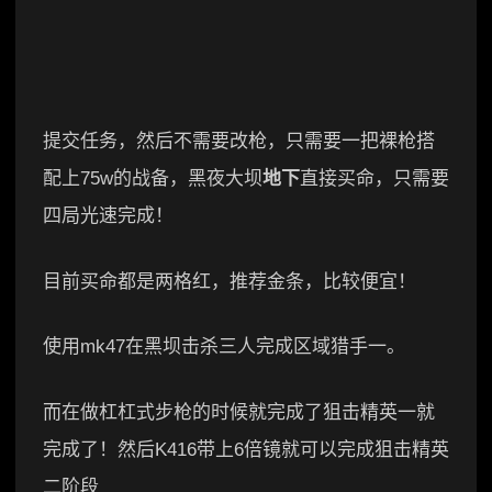
提交任务，然后不需要改枪，只需要一把裸枪搭
配上75w的战备，黑夜大坝
地下
直接买命，只需要
四局光速完成！
目前买命都是两格红，推荐金条，比较便宜！
使用mk47在黑坝击杀三人完成区域猎手一。
而在做杠杠式步枪的时候就完成了狙击精英一就
完成了！然后K416带上6倍镜就可以完成狙击精英
二阶段