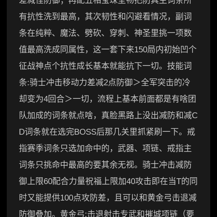
差减怪防御；再配五相宝珠圣物把防具主词条所
有抗性洗到最高，其次韧性和闪避看情况，副词
条在纯粹、魔法、劈砍、穿刺、神圣里挑一项数
值最高洗成同属性，这一套下来150局内初始凹个
征战神点个抗性成长基本就能抗下一切。技能词
条:骑士冲击移动力差减2点防御＞全军突击的冷
却变为4回合＞一切，流程上基本前面都是有啥团
队加成的词条就点啥，真脸黑路上没出减防和减C
D词条就在选完BOSS后那几关里抓紧刷一下。戒
指赛季词条只选加命中的，武器、项链、戒指主
词条只挑命中最高的要其余无视。骑士冲击减防
御上限60配合力量祝福上限加40攻击即在当T的同
时又能提供100点攻防差，且可以和黄金弓击退减
防御叠加。黄金弓:击退射击专武和摧城项链（要