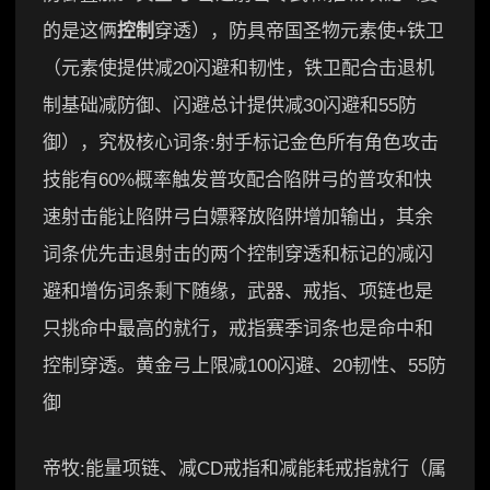
的是这俩
控制
穿透），防具帝国圣物元素使+铁卫
（元素使提供减20闪避和韧性，铁卫配合击退机
制基础减防御、闪避总计提供减30闪避和55防
御），究极核心词条:射手标记金色所有角色攻击
技能有60%概率触发普攻配合陷阱弓的普攻和快
速射击能让陷阱弓白嫖释放陷阱增加输出，其余
词条优先击退射击的两个控制穿透和标记的减闪
避和增伤词条剩下随缘，武器、戒指、项链也是
只挑命中最高的就行，戒指赛季词条也是命中和
控制穿透。黄金弓上限减100闪避、20韧性、55防
御
帝牧:能量项链、减CD戒指和减能耗戒指就行（属