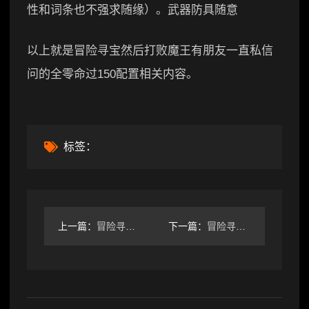
性和词条也不强求随缘）。武器防具随意
以上就是冒险寻宝然后打败魔王有朋友一直私信
问的全零命过150配置相关内容。
标签：
上一篇：
冒险寻宝然后打败魔王【攻略】S7赛季|全召唤全抢商人稳定挂机
下一篇：
冒险寻宝然后打败魔王委托人物需求