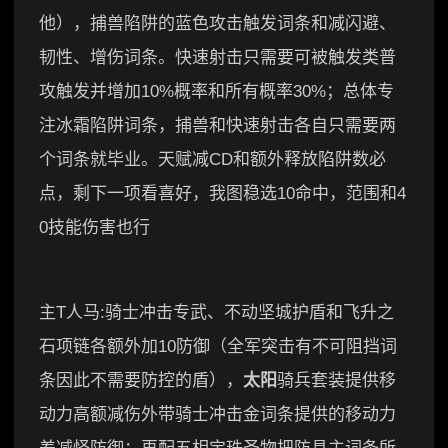
他），捕兽陷阱的蓝色攻击触发词条和减闪避、
韧性、增伤词条。快速射击只需要可被触发类普
攻触发并增加10%概率和所有概率30%；总体专
注冰霜陷阱词条，捕兽和快速射击各自只需要两
个词条就毕业。天赋减CD和额外释放陷阱数必
点，剩下一项看喜好，我图稳选10命中，范围和4
0技能伤害也行
主T人马:骑士冲击专武、不动坚城护盾和飞升之
石项链各额外加10防御（全军突击有不可阻挡词
条因此不需要防控的盾），
太阳
骑兵套装提供移
动力高额减伤外带骑士冲击金词条提供的移动力