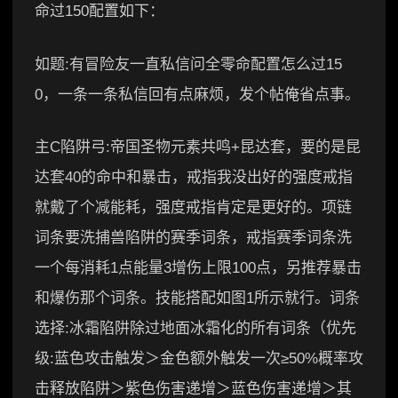
命过150配置如下：
如题:有冒险友一直私信问全零命配置怎么过15
0，一条一条私信回有点麻烦，发个帖俺省点事。
主C陷阱弓:帝国圣物元素共鸣+昆达套，要的是昆
达套40的命中和暴击，戒指我没出好的强度戒指
就戴了个减能耗，强度戒指肯定是更好的。项链
词条要洗捕兽陷阱的赛季词条，戒指赛季词条洗
一个每消耗1点能量3增伤上限100点，另推荐暴击
和爆伤那个词条。技能搭配如图1所示就行。词条
选择:冰霜陷阱除过地面冰霜化的所有词条（优先
级:蓝色攻击触发＞金色额外触发一次≥50%概率攻
击释放陷阱＞紫色伤害递增＞蓝色伤害递增＞其