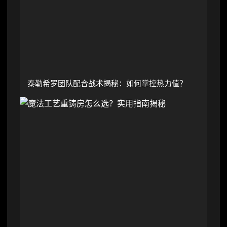
泰勒希罗团队配合战术揭秘：如何掌控热力值？