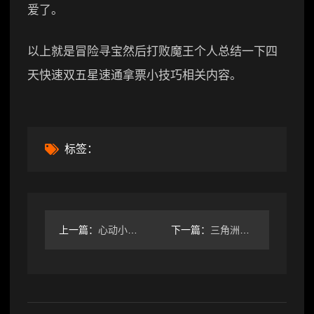
爱了。
以上就是冒险寻宝然后打败魔王个人总结一下四
天快速双五星速通拿票小技巧相关内容。
标签：
上一篇：
心动小镇【全图鉴】❗❗❗16个创意动物香薰位置
下一篇：
三角洲行动【三角洲行动】高性价比平民神器第二期！花小钱办大事