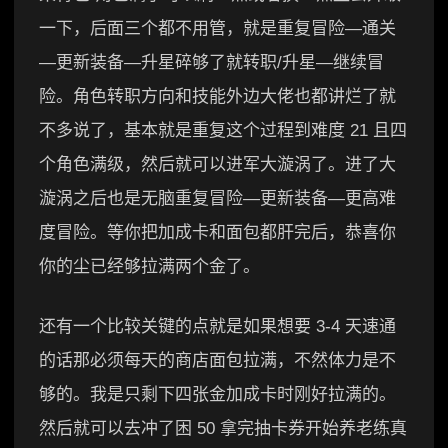
一下，后面三个都不用管，就是重复冒险—通关
—更新装备—升星碎够了就转职/升星—继续冒
险。角色转职方向和技能外边大佬也都讲烂了就
不多说了，基本就是重复这个过程到难度 21 且四
个角色满级，然后就可以进军大漩涡了。进了大
漩涡之后也是无脑重复冒险—更新装备—更高难
度冒险。等你把加成卡和面包都肝完后，恭喜你
你的尘已经够拉满两个金了。
还有一个比较关键的点就是如果想要 3-4 天速通
的话那必须每天的商店面包拉满，不然体力是不
够的。我是只剩下四张金加成卡时刚好拉满的。
然后就可以去冲了困 50 拿完抽卡券开始养老练真