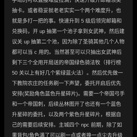
手动的可以直接难度拉满，快速升级开邮箱领奖
抽卡。或者稳妥就老老实实一个两个难度升，也
就是多打一把的事。快速升到 5 级后领完邮箱和
兑换码，开 up 抽第一个池子拿到女武神，然后建
议关 up 抽第二个池，因为除了圣骑其他几个人物
都可以当 c 用的。当然甚至可以只抽出女武神后
剩下三个全用开局送的帝国绿色骑法牧（排行榜
50 关以上有好几个紫绿蓝火法）。然后优先做一
下教院农庄的任务刷一下声望，委托开启后优先
安排(奖励角色蓝色升星碎片)。需要一个帝国弓手
和一个帝国刺，后续丛林图开了也还有一个蓝色
升星碎的委托，以及两个紫色升星碎片，根据自
己的需要后续安排。主城四个 npc 前期，除了如
果背包/角色满了可以刷一点或者换一点尘去升级