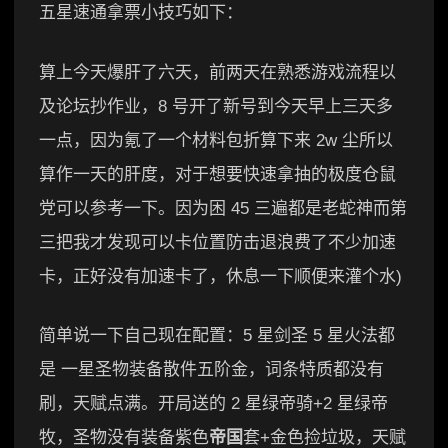
五星速通拿票小技巧如下：
算上今天爆肝了六天，前两天在熟悉游戏流程以
及论坛抄作业，8 号开了新号到今天早上三天多
一点，因为氪了一个材料包折算下来 2w 尘所以
算作一天的肝度，对于想要快速拿抽的极度仓鼠
党可以参考一下。因为困 45 三遍都是老蛇神而第
三把我才发现可以卡位置防击退浪费了不少加速
卡，正好没有加速卡了，休息一下顺便来灌个水)
简单说一下自己现在配置：5 星剑圣 5 星火法都
是 一星圣物装备散件五阶金，词条特质都没有
刷，天赋点满。开局送的 2 星绿帝骑+2 星绿帝
牧，圣物没有装备紫色
帝国
套+金色捡垃圾，天赋