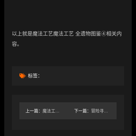
以上就是魔法工艺魔法工艺 全遗物图鉴④相关内
容。
标签：
上一篇：
魔法工艺魔法工艺 全诅咒图鉴①
下一篇：
冒险寻宝然后打败魔王【攻略】刺客《幽奈之子》浅攻略