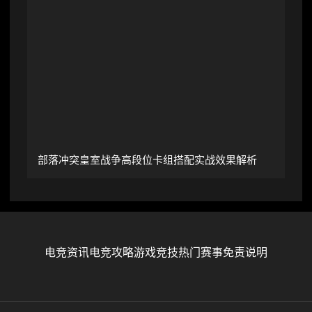
部落冲突皇室战争高段位卡组搭配实战效果解析
电竞资讯
电竞攻略
游戏竞技
热门赛事
免责说明