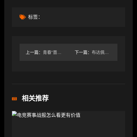
标签：
上一篇：
青春“晋”行时！ 2025动感地带校园电竞联赛秋季赛山西赛区
下一篇：
布达佩斯Major办得很好！G2经理Peca力挺主办方Sta
相关推荐