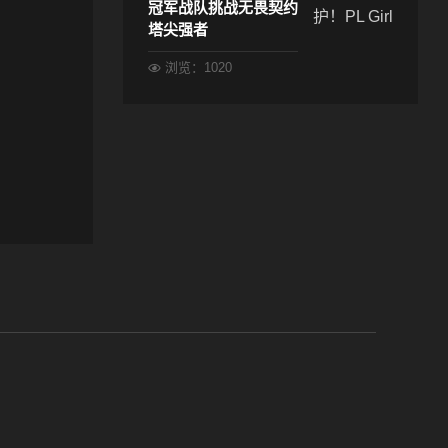
冠军战队挑战无畏契约
塔尖强者
浏览：1020