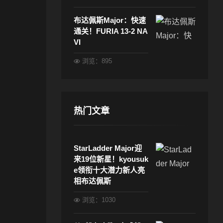
布达佩斯Major：快速
通关！FURIA 13-2 NA
VI
浏览：895
热门文章
StarLadder Major迎
来19位新星！kyousuk
e领衔十大潜力新人亮
相布达佩斯
浏览：1030