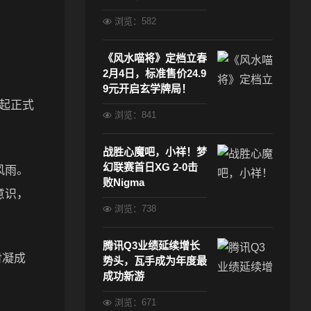
浏览：582
《风水喵将》定档立春
2月4日，标准售价24.9
9元开启玄学牌局！
日起正式
浏览：841
战胜心魔吧，小祥！梦
幻联赛首日XG 2-0击
风雨。
败Nigma
意识，
浏览：738
腾讯Q3业绩延续增长
对凝成
势头，瓦手成为年度最
成功新游
浏览：671