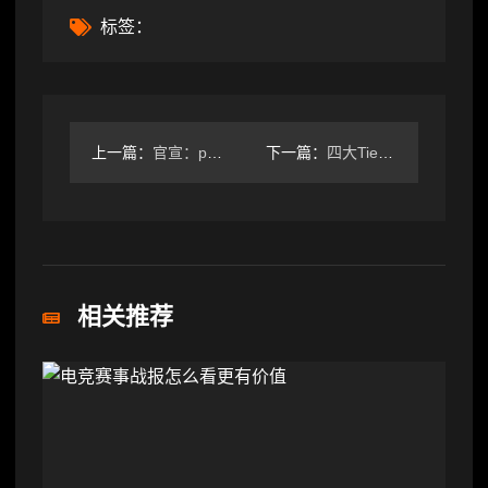
标签：
上一篇：
官宣：paiN将dgt与dav1deuS下放替补席
下一篇：
四大Tier1级别赛事预选赛将于1月开赛
相关推荐