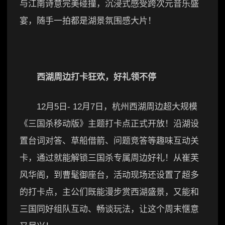
与江南诗意完美碰撞，沉浸式感受跨次元音乐盛
宴，随手一拍都是湖景氛围感大片！
西湖周边打卡狂欢
，
好礼领不停
12月5日- 12月7日，杭州西湖周边超大规模
《三国杀移动版》主题打卡点正式开放！沿湖设
置台词对答、草船借箭、问题竞答等趣味互动关
卡，通过就能解锁三国杀专属周边好礼！从崔芙
风华阁，到曹髦御座台，活动现场还设置了超多
的打卡点，主公们既能漫步赏西湖盛景，又能和
三国同好组队互动、畅谈玩法，让这个周末惬意