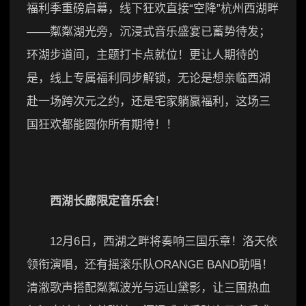
福利季重磅启幕，线下狂欢直接“空降”杭州西湖畔
——粼粼湖光旁，沉浸式音乐盛宴已蓄势待发；
环湖步道间，主题打卡点就位！更让人期待的
是，线上专属福利同步解锁，无论是想亲临西湖
赴一场跨次元之约，还是宅家躺赢福利，这场三
国狂欢都能圆你所有期待！！
西湖长廊限定音乐会
！
12月6日，西湖之畔将奏响三国乐章！洛天依
领衔演唱，还有摇滚乐队ORANGE BAND助唱！
清澈歌声搭配粼粼波光与远山黛影，让三国热血