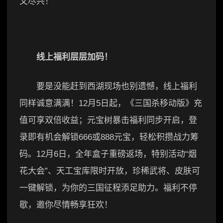
又尽兴！
线上福利
层层
加码！
要是没能赶到西湖现场也别遗憾，线上福利
同样诚意满满！12月5日起，《三国杀移动版》充
值可享双倍收益；元宝树暴击福利同步开启，登
录即有机会解锁666或888元宝，轻松积攒战力筹
码。12月6日，全年盒子重磅返场，特别活动“烟
花大会”、天工宝库限时开放，珍稀武将、皮肤可
一键解锁，为你的三国征程添足助力。福利不停
歇，邀你尽情畅享狂欢！